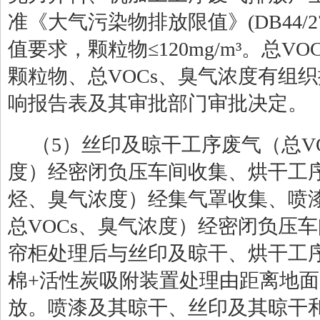
准《大气污染物排放限值》
(DB44/2
值要求，颗粒物≤
120
mg/
m
³。总
VOC
颗粒物、总
VOCs
、臭气浓度有组织
响报告表及其审批部门审批决定。
（
5
）丝印及晾干工序废气（总
V
度）经密闭负压车间收集、烘干工
烃、臭气浓度）经集气罩收集、喷
总
VOCs
、臭气浓度）经密闭负压车
帘柜处理后与丝印及晾干、烘干工
棉
+
活性炭吸附装置处理由距离地面
放。喷漆及其晾干、丝印及其晾干