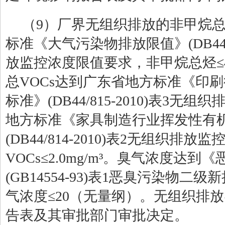
（
9
）厂界无组织排放的非甲烷
标准《大气污染物排放限值》
(DB44
放监控浓度限值要求，非甲烷总烃≤
总
VOCs
达到广东省地方标准《印刷
标准》
(DB44/815-2010)
表
3
无组织
地方标准《家具制造行业挥发性有
(DB44/814-2010)
表
2
无组织排放监
VOCs
≤
2.0mg/m
³。臭气浓度达到《
(GB14554-93)
表
1
恶臭污染物二级新
气浓度≤
20
（无量纲）。无组织排放
告表及其审批部门审批决定。