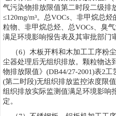
气污染物排放限值第二时段二级排
≤
120
mg/
m
³。总
VOCs
、非甲烷总烃
粒物、非甲烷总烃、总
VOCs
、臭气
满足环境影响报告表及其审批部门
（
6
）木板开料和木加工工序粉
尘器处理后无组织排放。颗粒物达
物排放限值》
(DB44/27-2001)
表
2
工
(
第二时段
)
无组织排放监控浓度限
组织排放实际监测值满足环境影响
定。