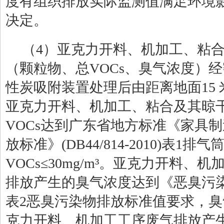
度有组织排放实际监测值满足环境
决定。
（
4
）亚克力开料、机加工、粘
（颗粒物、总
VOCs
、臭气浓度）经
性炭吸附装置处理后由距离地面
15
亚克力开料、机加工、粘合及其晾
VOCs
达到广东省地方标准《家具制
放标准》
(DB44/814-2010)
表
1
排气
VOCs
≤
30mg/m
³。亚克力开料、机
排放产生的臭气浓度达到《恶臭污
表
2
恶臭污染物排放标准值要求，臭
克力开料、机加工工序废气排放产