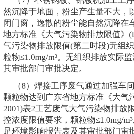
（
7
）不锈钢板、铝板机加工工
然沉降于地面，粉尘产生量不大，
闭门窗，逸散的粉尘能自然沉降在
地方标准《大气污染物排放限值》
(
气污染物排放限值
(
第二时段
)
无组
粒物
≤1.0mg/m³
。无组织排放实际监
其审批部门审批决定。
（
8
）焊接工序废气通过加强车
颗粒物达到广东省地方标准《大气
2001)
表
2
工艺废气大气污染物排放
控浓度限值要求
，颗粒物
≤1.0mg/m³
足环境影响报告表及其审批部门审