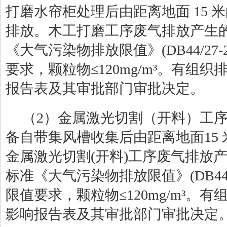
打磨水帘柜处理后由距离地面
15
米
排放。木工打磨工序废气排放产生
《大气污染物排放限值》
(DB44/27-
要求，颗粒物≤
120
mg/
m
³。有组织
报告表及其审批部门审批决定。
（
2
）金属激光切割（开料）工
备自带集风槽收集后由距离地面
15
金属激光切割
(
开料
)
工序废气排放
标准《大气污染物排放限值》
(DB44
限值要求，颗粒物≤
120
mg/
m
³。有
影响报告表及其审批部门审批决定