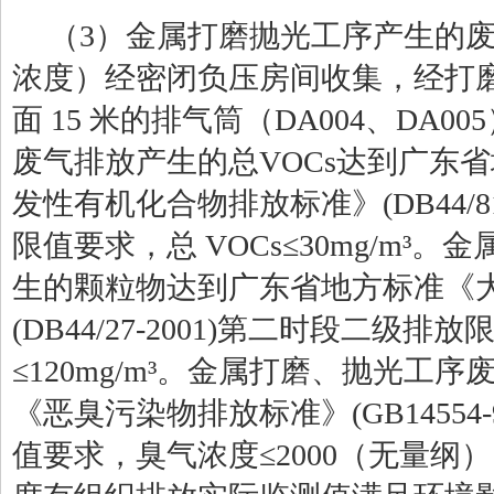
（
3
）金属打磨抛光工序产生的
浓度）经密闭负压房间收集，经打
面
15
米的排气筒（
DA004
、
DA005
废气排放产生的总
VOCs
达到广东省
发性有机化合物排放标准》
(DB44/8
限值要求，总
VOCs
≤
30mg/m
³。金
生的颗粒物达到广东省地方标准《
(DB44/27-2001)
第二时段二级排放
≤
120
mg/
m
³。金属打磨、抛光工序
《恶臭污染物排放标准》
(GB14554-
值要求，臭气浓度≤
2000
（无量纲）