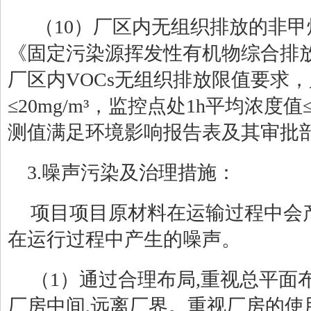
（
10
）厂区内无组织排放的非甲
《固定污染源挥发性有机物综合排
厂区内
VOCs
无组织排放限值要求，
≤
20mg/m
³
，监控点处
1h
平均浓度值
测值满足环境影响报告表及其审批
3.噪声污染及治理措施：
项目项目原材料在运输过程中会
在运行过程中产生的噪声。
（
1
）通过合理布局
,
重视总平面
厂房中间
,
远离厂界。重视厂房的使