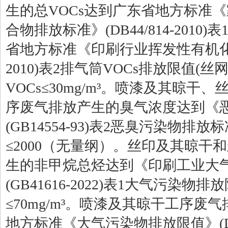
生的总
VOCs
达到广东省地方标准《
合物排放标准》
(DB44/814-2010)
表
省地方标准《印刷行业挥发性有机
2010)
表
2
排气筒
VOCs
排放限值
(
丝
VOCs
≤
30mg/m
³。喷漆及其晾干、
序废气排放产生的臭气浓度达到《
(GB14554-93)
表
2
恶臭污染物排放标
≤
2000
（无量纲）。丝印及其晾干和
生的非甲烷总烃达到《印刷工业大
(GB41616-2022)
表
1
大气污染物排放
≤
70mg/m
³。喷漆及其晾干工序废气
地方标准《大气污染物排放限值》
(