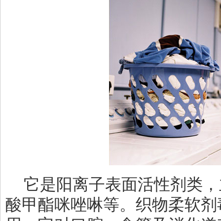
它是阳离子表面活性剂类，
酸甲酯咪唑啉等。织物柔软剂毒