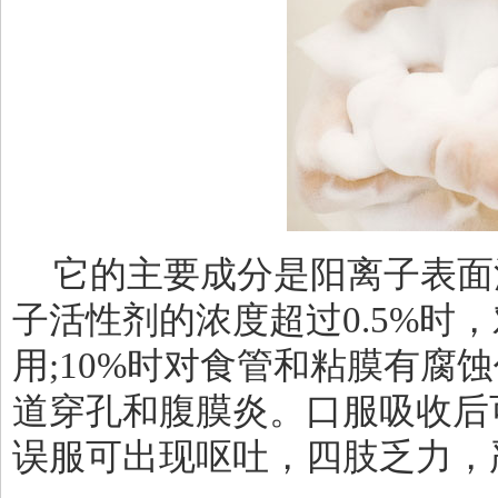
它的主要成分是阳离子表面
子活性剂的浓度超过
0.5%
时，
用
;10%
时对食管和粘膜有腐蚀
道穿孔和腹膜炎。口服吸收后
误服可出现呕吐，四肢乏力，