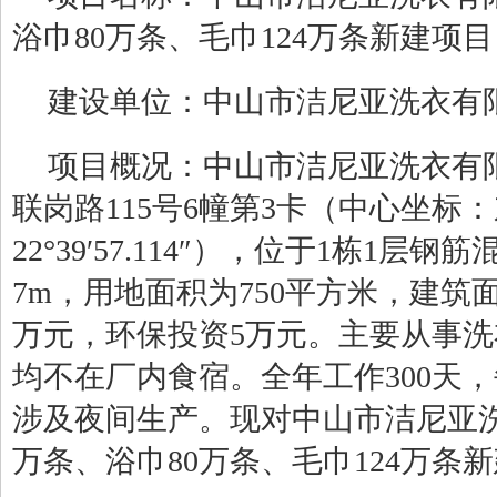
浴巾
80
万条、毛巾
124
万条新建项目
建设单位：
中山市洁尼亚洗衣有
项目概况：
中山市洁尼亚洗衣有
联岗路
115
号
6
幢第
3
卡
（中心坐标：
22°
39
′
57.
114
″
）
，位于
1
栋
1
层钢筋
7m
，
用地面积为
750
平方米，建筑
万元，环保投资
5
万元。主要从事
洗
均不在厂内食宿。全年工作
300
天，
涉及夜间生产
。
现对
中山市洁尼亚
万条、浴巾
80
万条、毛巾
124
万条新