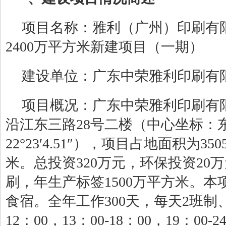
项目名称：
雅利（广州）印刷有
2400
万平方米新建项目
（一期）
建设单位：
广东中荣雅利印刷有
项目概况：
广东中荣雅利印刷有
沿江东三路
28
号
二楼
（中心坐标：
22°23′
4.51
″
），项目占地面积为
350
米。总投资
320
万元，环保投资
2
0
万
刷
，年生产标签
15
00
万平方米。本
食宿。全年工作
300
天，每天
2
班制
12
：
00
，
13
：
00-18
：
00
，
19
：
00-2