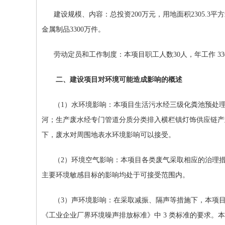
建设规模、内容：总投资
2
00
万元，
用地面积
2305.3
平方
金属制品
3300
万件
。
劳动定员和工作制度：本项目职工人数
3
0
人，年工作
3
3
二、建设项目对环境可能造成影响的概述
（
1
）水环境影响：本项目生活污水经三级化粪池预处
河；生产废水经专门管道分质分类排入横栏镇灯饰供应链产
下，废水对周围地表水环境影响可以接受。
（
2
）环境空气影响：本项目各类废气采取相应的治理
主要环境敏感目标的影响均处于可接受范围内。
（
3
）声环境影响：在采取减振、隔声等措施下，本项
《工业企业厂界环境噪声排放标准》中
3
类标准的要求。本