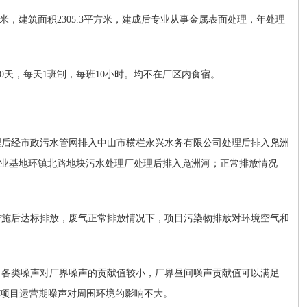
米，建筑面积
2305.3
平方米，
建成后专业从事金属表面处理，年处理
0
天，
每天
1
班制，每班
10
小时
。均不在厂区内食宿。
理后经市政污水管网排入中山市横栏永兴水务有限公司处理后排入凫洲
业基地环镇北路地块污水处理厂处理后排入凫洲河；正常排放情况
措施后达标排放，废气正常排放情况下，项目污染物排放对环境空气和
目各类噪声对厂界噪声的贡献值较小，厂界昼
间
噪声贡献值可以满足
项目运营期噪声对周围环境的影响不大。