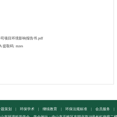
项目环境影响报告书.pdf
QA 提取码: mzes
专题策划
|
环保学术
|
继续教育
|
环保法规标准
|
会员服务
|
中山市环境科学学会
学会地址：中山市石岐区东明北路18号长虹华庭二楼20